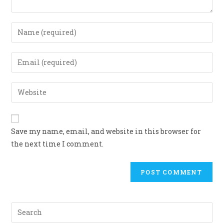
Save my name, email, and website in this browser for
the next time I comment.