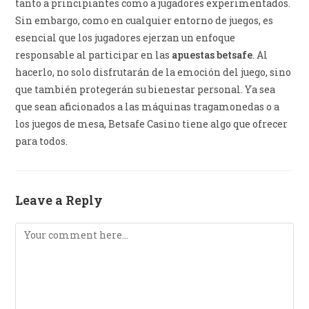
tanto a principiantes como a jugadores experimentados.
Sin embargo, como en cualquier entorno de juegos, es
esencial que los jugadores ejerzan un enfoque
responsable al participar en las
apuestas betsafe
. Al
hacerlo, no solo disfrutarán de la emoción del juego, sino
que también protegerán su bienestar personal. Ya sea
que sean aficionados a las máquinas tragamonedas o a
los juegos de mesa, Betsafe Casino tiene algo que ofrecer
para todos.
Leave a Reply