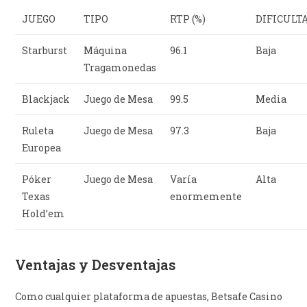
JUEGO
TIPO
RTP (%)
DIFICULT
Starburst
Máquina
96.1
Baja
Tragamonedas
Blackjack
Juego de Mesa
99.5
Media
Ruleta
Juego de Mesa
97.3
Baja
Europea
Póker
Juego de Mesa
Varía
Alta
Texas
enormemente
Hold’em
Ventajas y Desventajas
Como cualquier plataforma de apuestas, Betsafe Casino