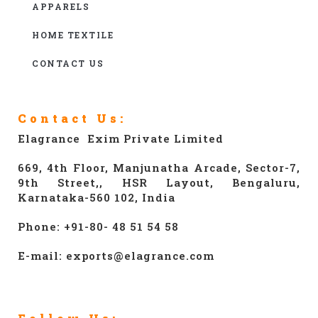
APPARELS
HOME TEXTILE
CONTACT US
Contact Us:
Elagrance Exim Private Limited
669, 4th Floor, Manjunatha Arcade, Sector-7,
9th Street,, HSR Layout, Bengaluru,
Karnataka-560 102, India
Phone: +91-80- 48 51 54 58
E-mail: exports@elagrance.com