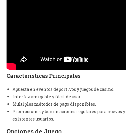
Características Principales
Apuesta en eventos deportivos y juegos de casino.
Interfaz amigable y fácil de usar.
Múltiples métodos de pago disponibles.
Promociones y bonificaciones regulares para nuevos y
existentes usuarios.
Opciones de Juego